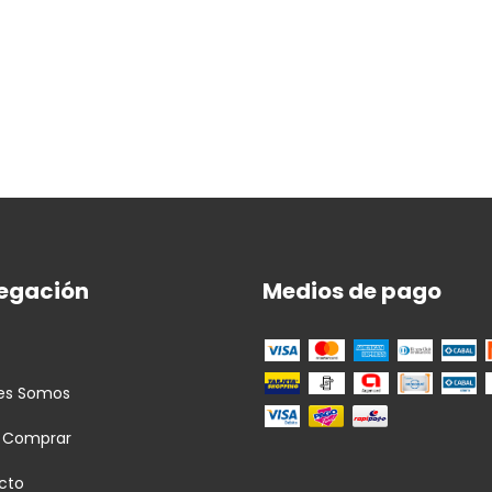
egación
Medios de pago
es Somos
 Comprar
cto