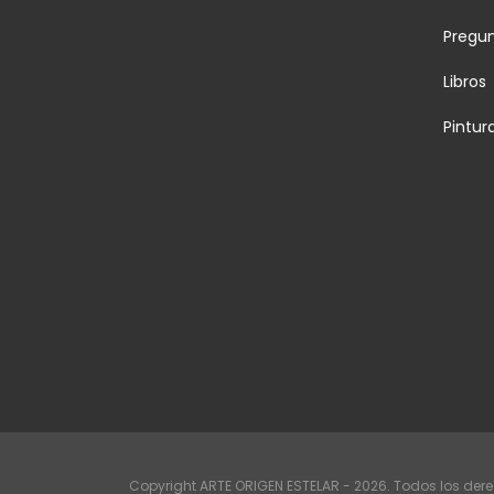
Pregu
Libros
Pintur
Copyright ARTE ORIGEN ESTELAR - 2026. Todos los der