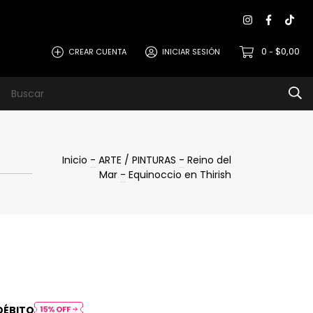
0
$0,00
CREAR CUENTA
INICIAR SESIÓN
-
Inicio
-
ARTE / PINTURAS
-
Reino del
Mar
-
Equinoccio en Thirish
DÉBITO