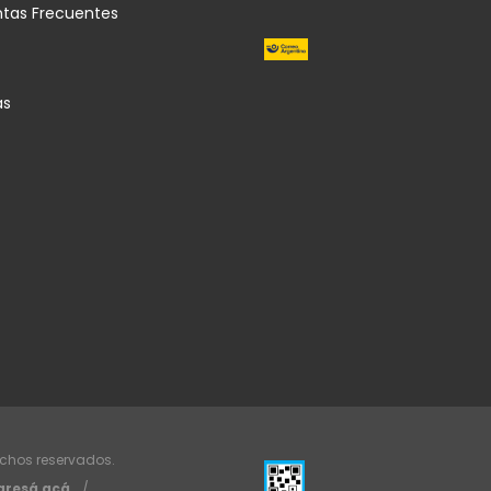
ntas Frecuentes
as
echos reservados.
gresá acá.
/