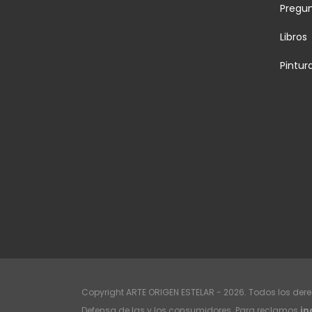
Pregu
Libros
Pintur
Copyright ARTE ORIGEN ESTELAR - 2026. Todos los der
Defensa de las y los consumidores. Para reclamos
in